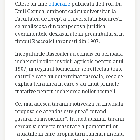
Citesc on-line
o lucrare
publicata de Prof. Dr.
Emil Cernea, eminent cadru universitar la
Facultatea de Drept a Universitatii Bucuresti
ce analizeaza din perspectiva juridica
evenimentele desfasurate in preambulul si in
timpul Rascoalei taranesti din 1907.
Inceputurile Rascoalei au coincis cu perioada
incheierii noilor invoieli agricole pentru anul
1907, in regimul tocmelilor se reflectau toate
cazurile care au determinat rascoala, ceea ce
explica tensiunea in care s-au tinut primele
tratative pentru incheierea noilor tocmeli.
Cel mai adesea taranii motiveaza ca „invoiala
propusa de arendas este grea” cerand
„usurarea invoielilor”. In mod auxiliar taranii
cereau si corecta masurare a pamanturilor,
situatiile in care proprietarii funciari inselau