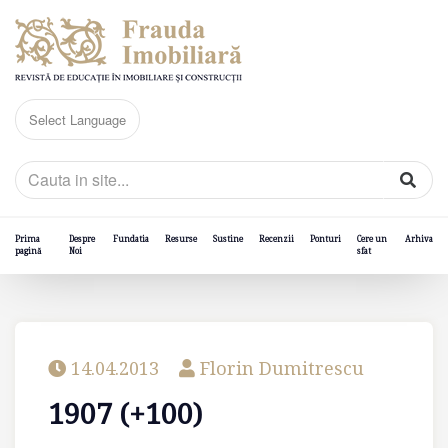
Prima
Despre
Fundatia
Resurse
Sustine
Recenzii
Ponturi
Cere un
Arhiva
pagină
Noi
sfat
14.04.2013
Florin Dumitrescu
1907 (+100)