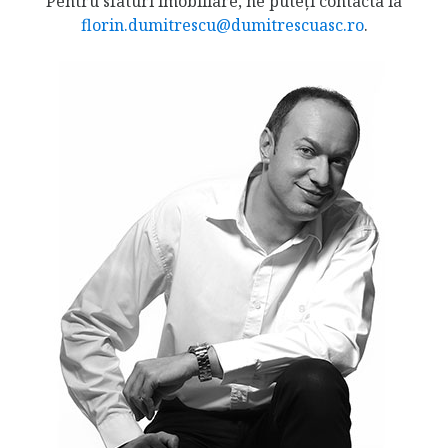
Pentru sfaturi imobiliare, ne puteți contacta la
florin.dumitrescu@dumitrescuasc.ro
.