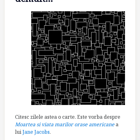
Citesc zilele astea o carte. Este vorba despre
Moartea si viata marilor orase americane
a
lui
Jane Jacobs
.