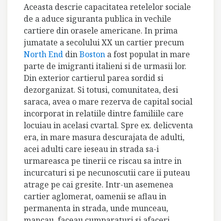
Aceasta descrie capacitatea retelelor sociale
de a aduce siguranta publica in vechile
cartiere din orasele americane. In prima
jumatate a secolului XX un cartier precum
North End
din
Boston
a fost populat in mare
parte de imigranti italieni si de urmasii lor.
Din exterior cartierul parea sordid si
dezorganizat. Si totusi, comunitatea, desi
saraca, avea o mare rezerva de capital social
incorporat in relatiile dintre familiile care
locuiau in acelasi cvartal. Spre ex. delicventa
era, in mare masura descurajata de adulti,
acei adulti care ieseau in strada sa-i
urmareasca pe tinerii ce riscau sa intre in
incurcaturi si pe necunoscutii care ii puteau
atrage pe cai gresite. Intr-un asemenea
cartier aglomerat, oamenii se aflau in
permanenta in strada, unde munceau,
mancau, faceau cumparaturi si afaceri.