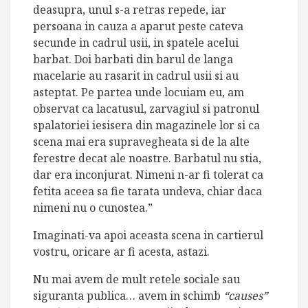
deasupra, unul s-a retras repede, iar
persoana in cauza a aparut peste cateva
secunde in cadrul usii, in spatele acelui
barbat. Doi barbati din barul de langa
macelarie au rasarit in cadrul usii si au
asteptat.
Pe partea unde locuiam eu, am
observat ca lacatusul, zarvagiul si patronul
spalatoriei iesisera din magazinele lor si ca
scena mai era supravegheata si de la alte
ferestre decat ale noastre. Barbatul nu stia,
dar era inconjurat. Nimeni n-ar fi tolerat ca
fetita aceea sa fie tarata undeva, chiar daca
nimeni nu o cunostea.”
Imaginati-va apoi aceasta scena in cartierul
vostru, oricare ar fi acesta, astazi.
Nu mai avem de mult retele sociale sau
siguranta publica… avem in schimb
“causes”