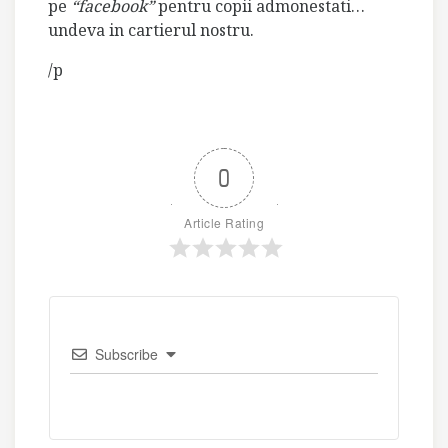
pe
“facebook”
pentru copii admonestati…
undeva in cartierul nostru.
/p
0
Article Rating
Subscribe