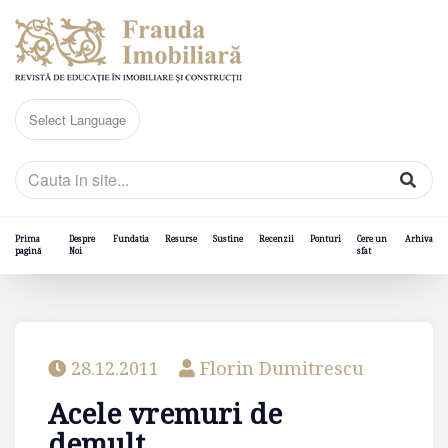
Prima
Despre
Fundatia
Resurse
Sustine
Recenzii
Ponturi
Cere un
Arhiva
pagină
Noi
sfat
28.12.2011
Florin Dumitrescu
Acele vremuri de
demult…