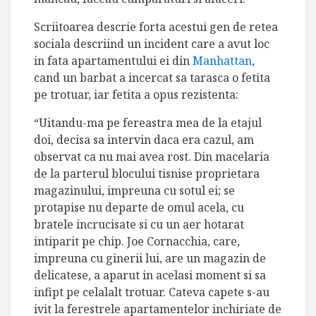
Scriitoarea descrie forta acestui gen de retea
sociala descriind un incident care a avut loc
in fata apartamentului ei din
Manhattan
,
cand un barbat a incercat sa tarasca o fetita
pe trotuar, iar fetita a opus rezistenta:
“Uitandu-ma pe fereastra mea de la etajul
doi, decisa sa intervin daca era cazul, am
observat ca nu mai avea rost. Din macelaria
de la parterul blocului tisnise proprietara
magazinului, impreuna cu sotul ei; se
protapise nu departe de omul acela, cu
bratele incrucisate si cu un aer hotarat
intiparit pe chip. Joe Cornacchia, care,
impreuna cu ginerii lui, are un magazin de
delicatese, a aparut in acelasi moment si sa
infipt pe celalalt trotuar. Cateva capete s-au
ivit la ferestrele apartamentelor inchiriate de