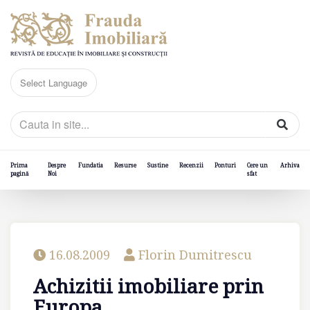
Prima
Despre
Fundatia
Resurse
Sustine
Recenzii
Ponturi
Cere un
Arhiva
pagină
Noi
sfat
16.08.2009
Florin Dumitrescu
Achizitii imobiliare prin
Europa