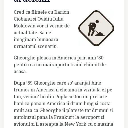
Cred ca filmele cu Ilarion
Ciobanu si Ovidiu Iuliu
Moldovan vor fi vesnic de
actualitate. Sa ne
imaginam bunaoara
urmatorul scenariu.
Gheorghe pleaca in America prin anii ’80
pentru ca nu mai suporta traiul chinuit de
acasa.
Dupa ’89 Gheorghe care so’ aranjat bine
frumos in America il cheama in vizita la el pe
Ion, vecinu’ lui din Poplaca. Ion nu pre’ are
bani ca pana’n America ii drum lung si costa
mult asa ca Gheorghe ii plateste tat drumu’ si
autobuzul pana la Frankurt la aeroport si
avionul si il asteapta la New York cu o masina