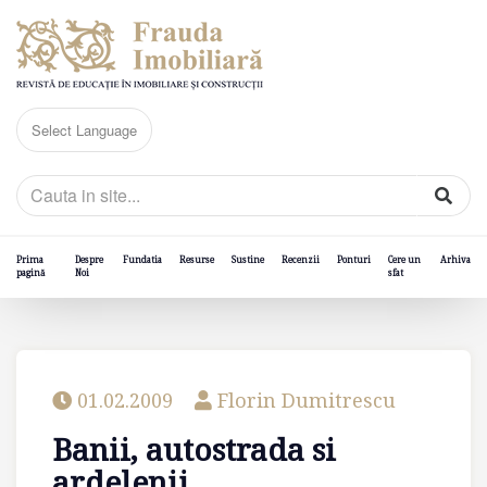
Prima
Despre
Fundatia
Resurse
Sustine
Recenzii
Ponturi
Cere un
Arhiva
pagină
Noi
sfat
01.02.2009
Florin Dumitrescu
Banii, autostrada si
ardelenii