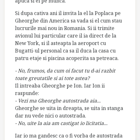
apuca si el pe munca.
Si dupa cativa ani il invita la el la Poplaca pe
Gheorghe din America sa vada si el cum stau
lucrurile mai nou in Romania. Si ii trimite
avionul lui particular care il ia direct de la
New York, si il asteapta la aeroport cu
Bugatti-ul personal ca sa il duca la casa cu
patru etaje si piscina acoperita sa petreaca.
- No, frumos, da cum oi facut tu d-ai razbit
toate greutatile si ai tote astea?
Il intreaba Gheorghe pe Ion. Iar Ion ii
raspunde:
- Vezi ma Gheorghe autostrada aia...
Gheorghe se uita in dreapta, se uita in stanga
dar nu vede nici o autostrada.
- No, uite la aia am castigat io licitatia...
Iar io ma gandesc ca o fi vorba de autostrada