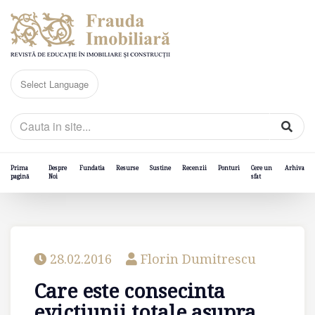
Prima
Despre
Fundatia
Resurse
Sustine
Recenzii
Ponturi
Cere un
Arhiva
pagină
Noi
sfat
28.02.2016
Florin Dumitrescu
Care este consecinta
evictiunii totale asupra