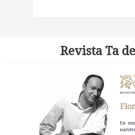
Revista Ta de
Flo
Eu su
naivit