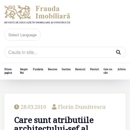
Prima
Despre
Fundatia
Resurse
Sustine
Recenzii
Ponturi
Cere un
Arhiva
pagină
Noi
sfat
28.03.2010
Florin Dumitrescu
Care sunt atributiile
architectului-sef al