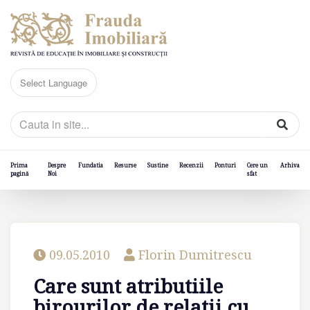
Prima
Despre
Fundatia
Resurse
Sustine
Recenzii
Ponturi
Cere un
Arhiva
pagină
Noi
sfat
09.05.2010
Florin Dumitrescu
Care sunt atributiile
birourilor de relatii cu