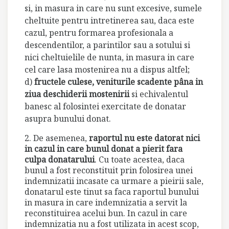
si, in masura in care nu sunt excesive, sumele
cheltuite pentru intretinerea sau, daca este
cazul, pentru formarea profesionala a
descendentilor, a parintilor sau a sotului si
nici cheltuielile de nunta, in masura in care
cel care lasa mostenirea nu a dispus altfel;
d)
fructele culese, veniturile scadente pâna in
ziua deschiderii mostenirii
si echivalentul
banesc al folosintei exercitate de donatar
asupra bunului donat.
2. De asemenea,
raportul nu este datorat nici
in cazul in care bunul donat a pierit fara
culpa donatarului
. Cu toate acestea, daca
bunul a fost reconstituit prin folosirea unei
indemnizatii incasate ca urmare a pieirii sale,
donatarul este tinut sa faca raportul bunului
in masura in care indemnizatia a servit la
reconstituirea acelui bun. In cazul in care
indemnizatia nu a fost utilizata in acest scop,