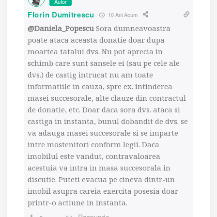
Autor
Florin Dumitrescu
10 Ani Acum
@Daniela_Popescu
Sora dumneavoastra
poate ataca aceasta donatie doar dupa
moartea tatalui dvs. Nu pot aprecia in
schimb care sunt sansele ei (sau pe cele ale
dvs.) de castig intrucat nu am toate
informatiile in cauza, spre ex. intinderea
masei succesorale, alte clauze din contractul
de donatie, etc. Doar daca sora dvs. ataca si
castiga in instanta, bunul dobandit de dvs. se
va adauga masei succesorale si se imparte
intre mostenitori conform legii. Daca
imobilul este vandut, contravaloarea
acestuia va intra in masa succesorala in
discutie. Puteti evacua pe cineva dintr-un
imobil asupra careia exercita posesia doar
printr-o actiune in instanta.