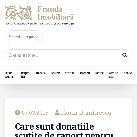
Prima
Despre
Fundatia
Resurse
Sustine
Recenzii
Ponturi
Cere un
Arhiva
pagină
Noi
sfat
07.03.2015
Florin Dumitrescu
Care sunt donatiile
scutite de raport pentru