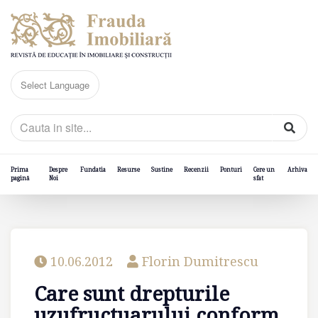
Prima
Despre
Fundatia
Resurse
Sustine
Recenzii
Ponturi
Cere un
Arhiva
pagină
Noi
sfat
10.06.2012
Florin Dumitrescu
Care sunt drepturile
uzufructuarului conform