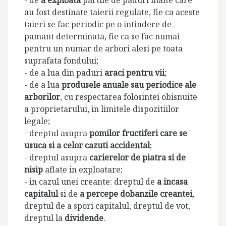
- de
a exploata
partile de paduri inalte care
au fost destinate taierii regulate, fie ca aceste
taieri se fac periodic pe o intindere de
pamant determinata, fie ca se fac numai
pentru un numar de arbori alesi pe toata
suprafata fondului;
- de a lua din paduri
araci pentru vii
;
- de a lua
produsele anuale sau periodice ale
arborilor
, cu respectarea folosintei obisnuite
a proprietarului, in limitele dispozitiilor
legale;
- dreptul asupra
pomilor fructiferi care se
usuca si a celor cazuti accidental
;
- dreptul asupra
carierelor de piatra si de
nisip
aflate in exploatare;
- in cazul unei creante: dreptul de
a incasa
capitalul
si de
a percepe dobanzile creantei
,
dreptul de a spori capitalul, dreptul de vot,
dreptul la
dividende
.