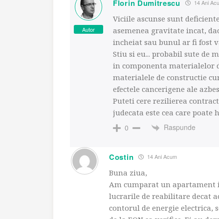
Florin Dumitrescu
14 Ani Ac
Viciile ascunse sunt deficient
Autor
asemenea gravitate incat, daca
incheiat sau bunul ar fi fost
Stiu si eu... probabil sute de
in componenta materialelor de
materialele de constructie cu
efectele cancerigene ale azbe
Puteti cere rezilierea contra
judecata este cea care poate h
Raspunde
0
Costin
14 Ani Acum
Buna ziua,
Am cumparat un apartament in 
lucrarile de reabilitare decat
contorul de energie electrica, 