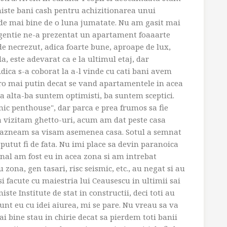
niste bani cash pentru achizitionarea unui
de mai bine de o luna jumatate. Nu am gasit mai
agentie ne-a prezentat un apartament foaaarte
 de necrezut, adica foarte bune, aproape de lux,
a, este adevarat ca e la ultimul etaj, dar
 Adica s-a coborat la a-l vinde cu cati bani avem
uro mai putin decat se vand apartamentele in acea
la alta-ba suntem optimisti, ba suntem sceptici.
mic penthouse", dar parca e prea frumos sa fie
 vizitam ghetto-uri, acum am dat peste casa
ndrazneam sa visam asemenea casa. Sotul a semnat
putut fi de fata. Nu imi place sa devin paranoica
sonal am fost eu in acea zona si am intrebat
zona, gen tasari, risc seismic, etc., au negat si au
i facute cu maiestria lui Ceausescu in ultimii sai
ste Institute de stat in constructii, deci toti au
 sunt eu cu idei aiurea, mi se pare. Nu vreau sa va
ai bine stau in chirie decat sa pierdem toti banii