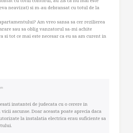
montat cu totul contorul, au zis ca nu mai este
ineva neavizat) si m-au debransat cu totul de la
 apartamentului? Am vreo sansa sa cer rezilierea
rare sau sa oblig vanzatorul sa-mi achite
si tot ce mai este necesar ca eu sa am curent in
um
resati instantei de judecata cu o cerere in
u vicii ascunse. Doar aceasta poate aprecia daca
torizate la instalatia electrica erau suficiente sa
tului.