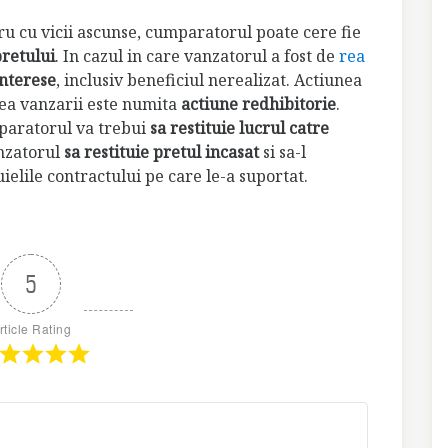
ucru cu vicii ascunse, cumparatorul poate cere fie
pretului
. In cazul in care vanzatorul a fost de
rea
nterese
, inclusiv beneficiul nerealizat. Actiunea
ea vanzarii este numita
actiune redhibitorie
.
mparatorul va trebui
sa restituie lucrul catre
anzatorul
sa restituie pretul incasat
si sa-l
elile contractului pe care le-a suportat.
5
rticle Rating