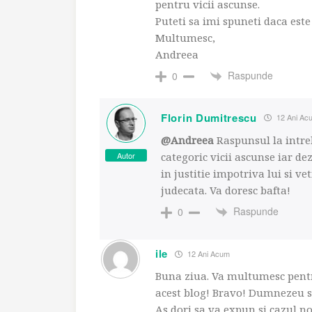
pentru vicii ascunse.
Puteti sa imi spuneti daca est
Multumesc,
Andreea
Raspunde
0
Florin Dumitrescu
12 Ani Ac
@Andreea
Raspunsul la intre
Autor
categoric vicii ascunse iar de
in justitie impotriva lui si vet
judecata. Va doresc bafta!
Raspunde
0
ile
12 Ani Acum
Buna ziua. Va multumesc pentr
acest blog! Bravo! Dumnezeu sa
As dori sa va expun si cazul n