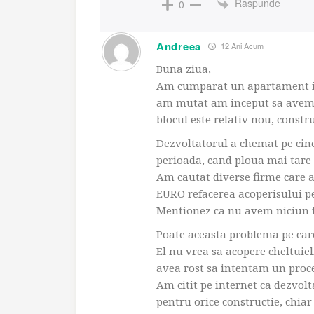
Raspunde
0
Andreea
12 Ani Acum
Buna ziua,
Am cumparat un apartament in 
am mutat am inceput sa avem p
blocul este relativ nou, constr
Dezvoltatorul a chemat pe cine
perioada, cand ploua mai tare 
Am cautat diverse firme care ar 
EURO refacerea acoperisului pe
Mentionez ca nu avem niciun fe
Poate aceasta problema pe care
El nu vrea sa acopere cheltuiel
avea rost sa intentam un proce
Am citit pe internet ca dezvolt
pentru orice constructie, chiar 