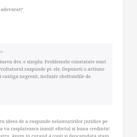
e adevarat?
um
barea dvs. e simplu. Problemele constatate sunt
zvoltatorul raspunde pt. ele. Depuneti o actiune
i castiga negresit, inclusiv cheltuielile de
u ideea de a raspunde nelamuririlor juridice pe
 va rasplateasca inmiit efortul si buna credinta!
ostru. Avem in curand 4 copii si deocamdata stam