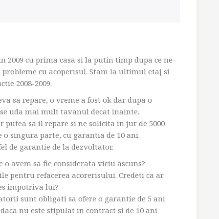
2009 cu prima casa si la putin timp dupa ce ne-
robleme cu acoperisul. Stam la ultimul etaj si
uctie 2008-2009.
va sa repare, o vreme a fost ok dar dupa o
se uda mai mult tavanul decat inainte.
putea sa il repare si ne solicita in jur de 5000
 o singura parte, cu garantia de 10 ani.
l de garantie de la dezvoltator.
 o avem sa fie considerata viciu ascuns?
ile pentru refacerea acorerisului. Credeti ca ar
s impotriva lui?
atorii sunt obligati sa ofere o garantie de 5 ani
daca nu este stipulat in contract si de 10 ani