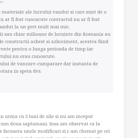
um
e materiale ale lucrului vandut si care sunt de o
 ar fi fost cunoscute contractul nu ar fi fost
 vandut la un pret mult mai mic.
 mii sau chiar milioane de locuinte din Romania au
 constructii azbest si azbociment, acestea fiind
rente pentru o lunga perioada de timp iar
stului nu erau cunoscute.
ctului de vanzare-cumparare dar instanta de
otara in speta dvs.
urma cu 3 luni de zile si nu am inceput
 acum doua saptamani. Insa am observat ca la
se facusera unele modificari si i-am chemat pe cei