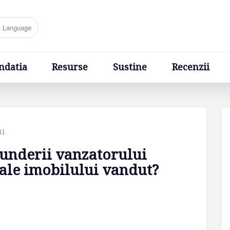
Resurse
Sustine
Recenzii
Ponturi
Cere un sfa
ndatia
Resurse
Sustine
Recenzii
cu
punderii vanzatorului
 ale imobilului vandut?