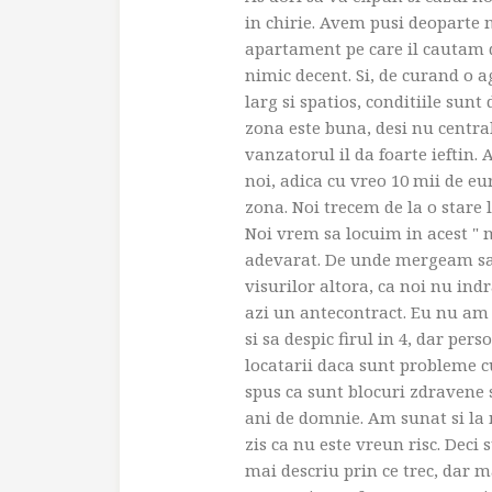
in chirie. Avem pusi deoparte 
apartament pe care il cautam 
nimic decent. Si, de curand o 
larg si spatios, conditiile sunt
zona este buna, desi nu central
vanzatorul il da foarte ieftin.
noi, adica cu vreo 10 mii de e
zona. Noi trecem de la o stare 
Noi vrem sa locuim in acest " 
adevarat. De unde mergeam sa
visurilor altora, ca noi nu i
azi un antecontract. Eu nu am 
si sa despic firul in 4, dar per
locatarii daca sunt probleme cu 
spus ca sunt blocuri zdravene s
ani de domnie. Am sunat si la ni
zis ca nu este vreun risc. Deci
mai descriu prin ce trec, dar m