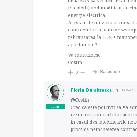
de la EON sa verifice. Ei au de
folosibil (fiind modificat de c
energie electrica.
Acesta este un viciu ascuns al
contractului de vanzare-cumpa
rebransarea la EON + manopera 
apartament?
Va multumesc,
Costin
Raspunde
0
Florin Dumitrescu
14 Ani Ac
@Costin
Autor
Cred ca este potrivit sa va ad
rezilierea contractului pentr
in cazul dvs. modificarile neau
produca neincheierea contrac