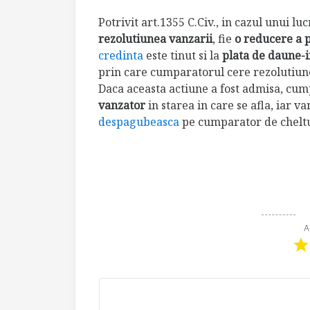
Potrivit art.1355 C.Civ., in cazul unui l
rezolutiunea vanzarii
, fie
o reducere a 
credinta
este tinut si la
plata de daune-i
prin care cumparatorul cere rezolutiun
Daca aceasta actiune a fost admisa, cu
vanzator
in starea in care se afla, iar v
despagubeasca
pe cumparator de cheltui
A