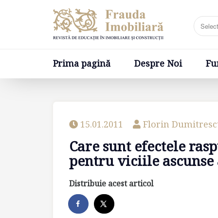
Prima pagină
Despre Noi
Fundatia
Prima pagină
Despre Noi
Fu
15.01.2011
Florin Dumitres
Care sunt efectele ras
pentru viciile ascunse
Distribuie acest articol