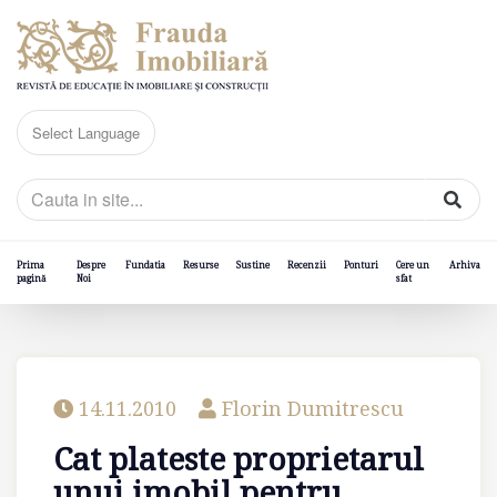
Prima
Despre
Fundatia
Resurse
Sustine
Recenzii
Ponturi
Cere un
Arhiva
pagină
Noi
sfat
14.11.2010
Florin Dumitrescu
Cat plateste proprietarul
unui imobil pentru