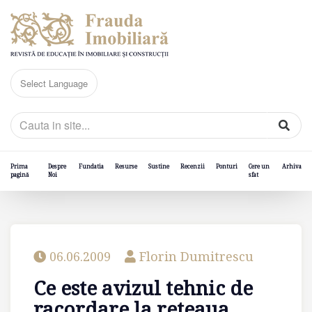
Prima
Despre
Fundatia
Resurse
Sustine
Recenzii
Ponturi
Cere un
Arhiva
pagină
Noi
sfat
06.06.2009
Florin Dumitrescu
Ce este avizul tehnic de
racordare la reteaua