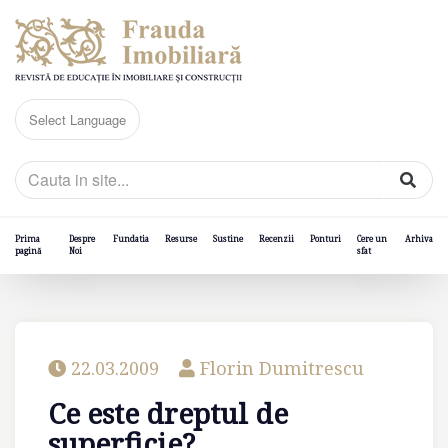
Prima
Despre
Fundatia
Resurse
Sustine
Recenzii
Ponturi
Cere un
Arhiva
pagină
Noi
sfat
22.03.2009
Florin Dumitrescu
Ce este dreptul de
superficie?