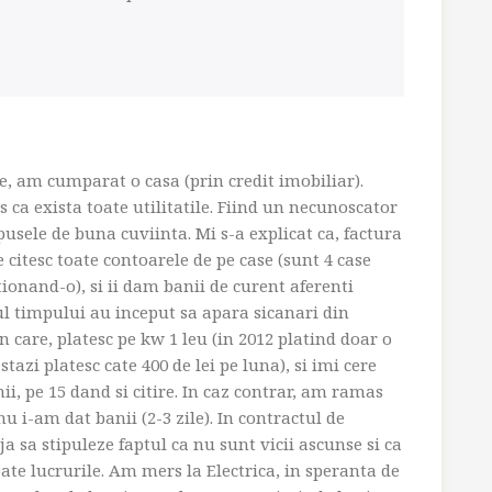
e, am cumparat o casa (prin credit imobiliar).
 ca exista toate utilitatile. Fiind un necunoscator
usele de buna cuviinta. Mi s-a explicat ca, factura
e citesc toate contoarele de pe case (sunt 4 case
ionand-o), si ii dam banii de curent aferenti
l timpului au inceput sa apara sicanari din
 care, platesc pe kw 1 leu (in 2012 platind doar o
stazi platesc cate 400 de lei pe luna), si imi cere
nii, pe 15 dand si citire. In caz contrar, am ramas
u i-am dat banii (2-3 zile). In contractul de
 sa stipuleze faptul ca nu sunt vicii ascunse si ca
ate lucrurile. Am mers la Electrica, in speranta de