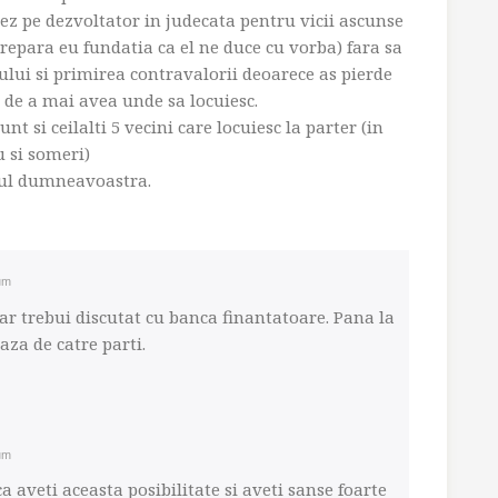
onez pe dezvoltator in judecata pentru vicii ascunse
 repara eu fundatia ca el ne duce cu vorba) fara sa
lui si primirea contravalorii deoarece as pierde
a de a mai avea unde sa locuiesc.
t si ceilalti 5 vecini care locuiesc la parter (in
u si someri)
ul dumneavoastra.
um
ar trebui discutat cu banca finantatoare. Pana la
aza de catre parti.
um
a aveti aceasta posibilitate si aveti sanse foarte