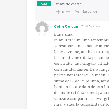
Autor
mari de castig.
Raspunde
0
Calin Cojoan
10 Ani Acum
Buna ziua.
In anul 2011 in luna septembri
Vanzatoarea ne-a dat de inteles
la acea vreme, am luat toate sp
la curent vine o data pe lun , s
construite, una singura achizit
consumului dansei. De-a lungu
partea vanzatoarei, la modul in
suma de 80 de lei pe luna, iar a
banii in fiecare data de 15 a lu
de multe ori fara curent pana n
vanzare cumparare, a avut grija
mi s-a adus la cunostinta de to