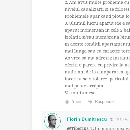
2. Am avut multe probleme cu
nivelul canalizarii si se folos
Problemele apar cand ploua fo
3. Ultimul lucru aparut (de 4 s
aparut momentan in cele 2 bai s
izolatia si/sau membrana bit
In aceste conditii apartamentul
mai lunga sau cu caracter tore
As vrea sa ma adresez instantei
oferiti o parere cu privire la 
multi ani de la cumpararea apa
incercat sa o tolerez, pericolu
mai poate accepta.
Va multumesc.
Raspunde
0
Florin Dumitrescu
10 Ani Ac
@Tiberius_T.
In opinia mea va 