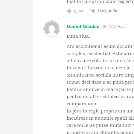
luat la cursul din ziua respec
Raspunde
0
Daniel Nicolae
10 Ani Acum
Buna ziua,
Am achizitionat acum doi ani 
complex rezidential. Asta iarn
aflat ca dezvoltatorul nu a fa
in zona e lutos si nu e nevoie.
Situatia mea sociala intre tim
somer deci daca s-ar pune pro
banii s-ar duce in mare parte pe
pentru un alt credit deci as ram
cumpara una.
In plus in regie proprie am am
incadreze in anumite spatii di
care nu le-as putea muta intr-
proprie nu am chitante, bonur