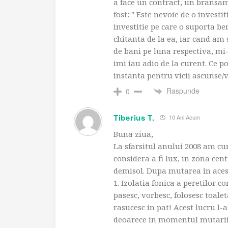
a face un contract, un bransam
fost: " Este nevoie de o investi
investitie pe care o suporta be
chitanta de la ea, iar cand am 
de bani pe luna respectiva, mi-
imi iau adio de la curent. Ce po
instanta pentru vicii ascunse/
Raspunde
0
Tiberius T.
10 Ani Acum
Buna ziua,
La sfarsitul anului 2008 am cu
considera a fi lux, in zona cent
demisol. Dupa mutarea in aces
1. Izolatia fonica a peretilor 
pasesc, vorbesc, folosesc toalet
rasucesc in pat! Acest lucru l
deoarece in momentul mutarii