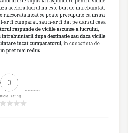
zatorul este supus la raspundere pentru viciile
uza acelora lucrul nu este bun de intrebuintat,
de micsorata incat se poate presupune ca insusi
l-ar fi cumparat, sau n-ar fi dat pe dansul ceea
orul raspunde de viciile ascunse a lucrului,
 intrebuintarii dupa destinatie sau daca viciile
buintare incat cumparatorul
, in cunostinta de
 un pret mai redus
.
0
rticle Rating