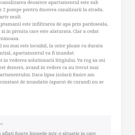
 canalizarea deoarece apartamentul este sub
esc 2 pompe pentru ducerea canalizarii la strada.
arte mult.
aptamani) este infiltrarea de apa prin pardoseala,
i in pivnita care este alaturata. Clar a cedat
uminoasa.
 nu mai este locuibil, la orice ploaie cu durata
ntial, apartamentul va fi inundat.
 in vederea solutionarii litigiului. Va rog sa-mi
acest demers, avand in vedere ca au trecut mai
rtamentului. Daca lipsa izolarii fonice am
l constant de inundatie (aparut de curand) nu se
um
aflati foarte limpede intr-o situatie in care