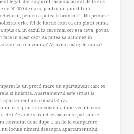
ent legal, dar singurul raspuns primit de la ei a
tie de 90 000 de euro, pentru un punct trafo,
neficiarul, pentru a putea fi bransati" . Nu primesc
solicitat orice fel de hartie cum ca am platit suma
a spus ca, in cazul in care mai cer asa ceva, pot sa
t face in acest caz? As putea sa actionez in
vanzare cu rea vointa? As avea castig de cauza?
mparat la un pret f. mare un apartament care se
rala si linistita. Apartamentul este situat la
t apartament am constatat ca:
comuni este practic inexistenta (aud vecinii cum
a, etc.). Se aude si cand se aseaza in pat sau se
-am constatat doar dupa 1 an de la cumparare
 nu locuia nimeni deasupra apartamentului.