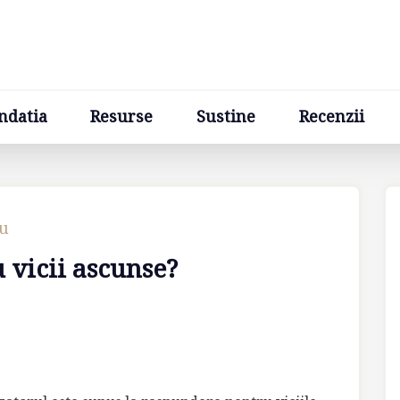
Resurse
Sustine
Recenzii
Ponturi
Cere un sfa
ndatia
Resurse
Sustine
Recenzii
cu
 vicii ascunse?