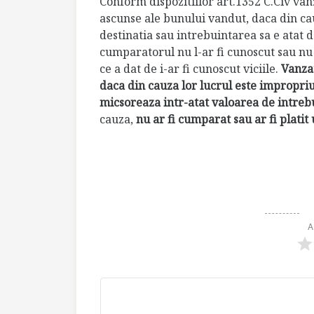
Conform dispozitiilor art.1352 C.Civ van
ascunse ale bunului vandut, daca din ca
destinatia sau intrebuintarea sa e atat 
cumparatorul nu l-ar fi cunoscut sau nu 
ce a dat de i-ar fi cunoscut viciile.
Vanzat
daca din cauza lor lucrul este impropriu
micsoreaza intr-atat valoarea de intre
cauza,
nu ar fi cumparat sau ar fi platit
A