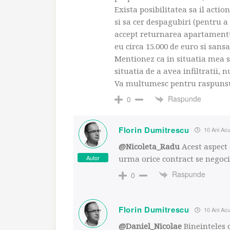
Exista posibilitatea sa il acti
si sa cer despagubiri (pentru a
accept returnarea apartamentu
eu circa 15.000 de euro si sans
Mentionez ca in situatia mea sun
situatia de a avea infiltratii, n
Va multumesc pentru raspuns
Raspunde
0
Florin Dumitrescu
10 Ani Ac
@Nicoleta_Radu
Acest aspect 
Autor
urma orice contract se negoci
Raspunde
0
Florin Dumitrescu
10 Ani Ac
@Daniel_Nicolae
Bineinteles c