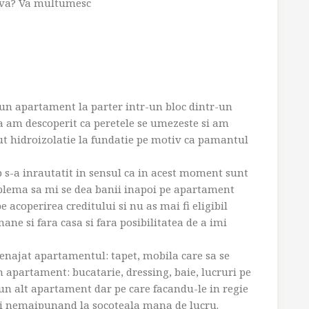
tiva? Va multumesc
un apartament la parter intr-un bloc dintr-un
a am descoperit ca peretele se umezeste si am
cut hidroizolatie la fundatie pe motiv ca pamantul
p s-a inrautatit in sensul ca in acest moment sunt
blema sa mi se dea banii inapoi pe apartament
 acoperirea creditului si nu as mai fi eligibil
ane si fara casa si fara posibilitatea de a imi
enajat apartamentul: tapet, mobila care sa se
n apartament: bucatarie, dressing, baie, lucruri pe
un alt apartament dar pe care facandu-le in regie
i nemaipunand la socoteala mana de lucru.