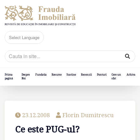
Prima
Despre
Fundatia
Resurse
Sustine
Recenzii
Ponturi
Cere un
Arhiva
pagină
Noi
sfat
23.12.2008
Florin Dumitrescu
Ce este PUG-ul?