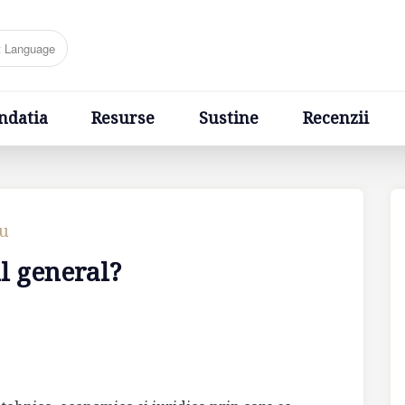
Resurse
Sustine
Recenzii
Ponturi
Cere un sfa
ndatia
Resurse
Sustine
Recenzii
cu
l general?