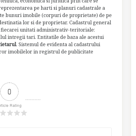
 tehnica, economica si juridica prin care se
 reprezentarea pe harti si planuri cadastrale a
lte bunuri imobile (corpuri de proprietate) de pe
 destinatia lor si de proprietar. Cadastrul general
fiecarei unitati administrativ-teritoriale:
ul intregii tari. Entitatile de baza ale acestui
ietarul
. Sistemul de evidenta al cadastrului
ror imobilelor in registrul de publicitate
0
rticle Rating