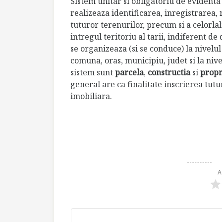
Sistem unitar si obligatoriu de evidenta
realizeaza identificarea, inregistrarea,
tuturor terenurilor, precum si a celorla
intregul teritoriu al tarii, indiferent de
se organizeaza (si se conduce) la nivelul 
comuna, oras, municipiu, judet si la nivel
sistem sunt
parcela
,
constructia
si
propr
general are ca finalitate inscrierea tutu
imobiliara.
A