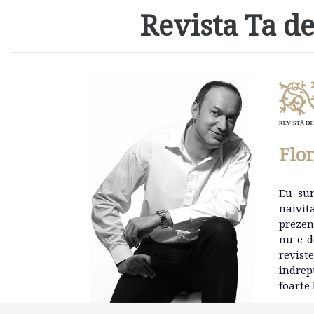
Revista Ta de
Flo
Eu su
naivit
prezen
nu e d
revist
indrep
foarte 