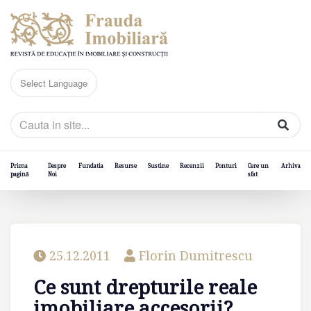
Prima
Despre
Fundatia
Resurse
Sustine
Recenzii
Ponturi
Cere un
Arhiva
pagină
Noi
sfat
25.12.2011
Florin Dumitrescu
Ce sunt drepturile reale
imobiliare accesorii?