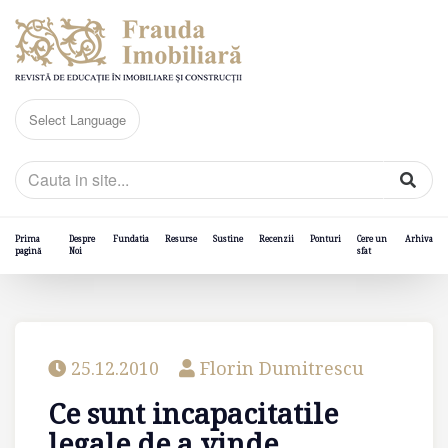
Prima
Despre
Fundatia
Resurse
Sustine
Recenzii
Ponturi
Cere un
Arhiva
pagină
Noi
sfat
25.12.2010
Florin Dumitrescu
Ce sunt incapacitatile
legale de a vinde