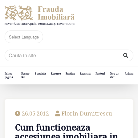
Prima
Despre
Fundatia
Resurse
Sustine
Recenzii
Ponturi
Cere un
Arhiva
pagină
Noi
sfat
26.05.2012
Florin Dumitrescu
Cum functioneaza
accesiunea imobiliara in