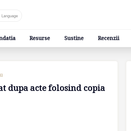
Resurse
Sustine
Recenzii
Ponturi
Cere un sfa
ndatia
Resurse
Sustine
Recenzii
cu
t dupa acte folosind copia