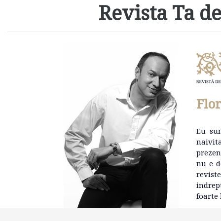
Revista Ta de
Flo
Eu su
naivit
prezen
nu e d
revist
indrep
foarte 