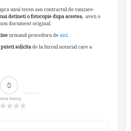
supra unui teren sau contractul de vanzare-
mai detineti o fotocopie dupa acestea
, aveti o
 nou document original.
tine
urmand procedura de
aici
.
uteti solicita
de la biroul notarial care a
0
rticle Rating