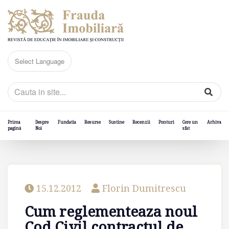
Prima
Despre
Fundatia
Resurse
Sustine
Recenzii
Ponturi
Cere un
Arhiva
pagină
Noi
sfat
15.12.2012
Florin Dumitrescu
Cum reglementeaza noul
Cod Civil contractul de