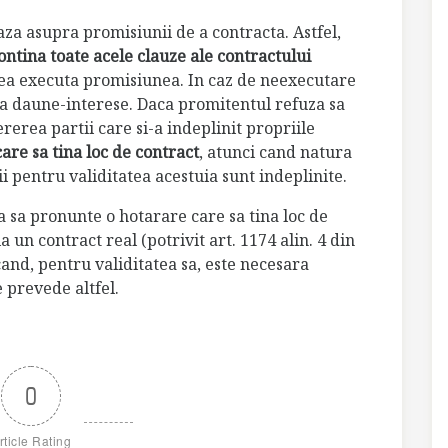
aza asupra promisiunii de a contracta. Astfel,
ontina toate acele clauze ale contractului
utea executa promisiunea. In caz de neexecutare
 la daune-interese. Daca promitentul refuza sa
ererea partii care si-a indeplinit propriile
are sa tina loc de contract
, atunci cand natura
ii pentru validitatea acestuia sunt indeplinite.
a sa pronunte o hotarare care sa tina loc de
 un contract real (potrivit art. 1174 alin. 4 din
cand, pentru validitatea sa, este necesara
 prevede altfel.
0
rticle Rating