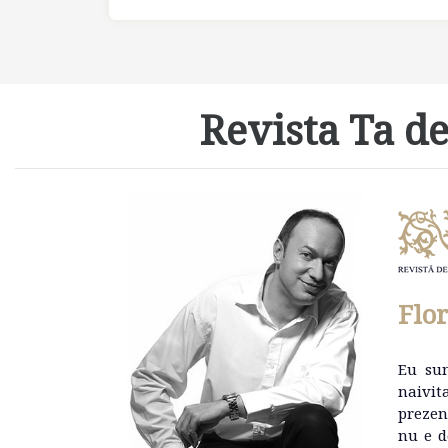
Revista Ta de
Flo
Eu su
naivit
prezen
nu e d