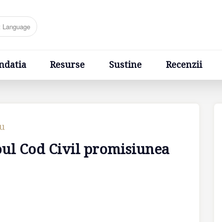
Resurse
Sustine
Recenzii
Ponturi
Cere un sfa
ndatia
Resurse
Sustine
Recenzii
cu
ul Cod Civil promisiunea