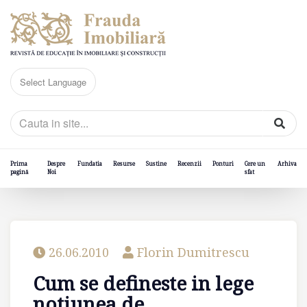
Prima
Despre
Fundatia
Resurse
Sustine
Recenzii
Ponturi
Cere un
Arhiva
pagină
Noi
sfat
26.06.2010
Florin Dumitrescu
Cum se defineste in lege
notiunea de