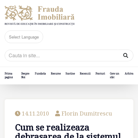
Prima
Despre
Fundatia
Resurse
Sustine
Recenzii
Ponturi
Cere un
Arhiva
pagină
Noi
sfat
14.11.2010
Florin Dumitrescu
Cum se realizeaza
debrasarea de la sistemul