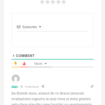
Subscribe
1
COMMENT
Vechi
dan
14 Ani Acum
ba fratele meu, atunci de ce dracu intarzie
evaluatoru raportu si mai vrea si mita pentru
asta daca stie din capu locului ca apartamentu