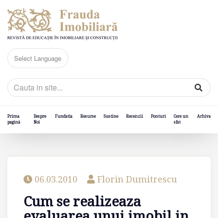
Prima
Despre
Fundatia
Resurse
Sustine
Recenzii
Ponturi
Cere un
Arhiva
pagină
Noi
sfat
06.03.2010
Florin Dumitrescu
Cum se realizeaza
evaluarea unui imobil in