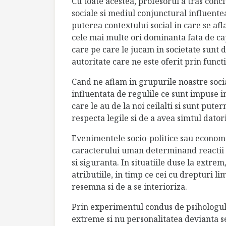
Cu toate acestea, profesorul a tras conc
sociale si mediul conjunctural influente
puterea contextului social in care se a
cele mai multe ori dominanta fata de cap
care pe care le jucam in societate sunt 
autoritate care ne este oferit prin functi
Cand ne aflam in grupurile noastre socia
influentata de regulile ce sunt impuse i
care le au de la noi ceilalti si sunt put
respecta legile si de a avea simtul datori
Evenimentele socio-politice sau economi
caracterului uman determinand reactii va
si siguranta. In situatiile duse la extrem
atributiile, in timp ce cei cu drepturi li
resemna si de a se interioriza.
Prin experimentul condus de psihologul 
extreme si nu personalitatea devianta se 