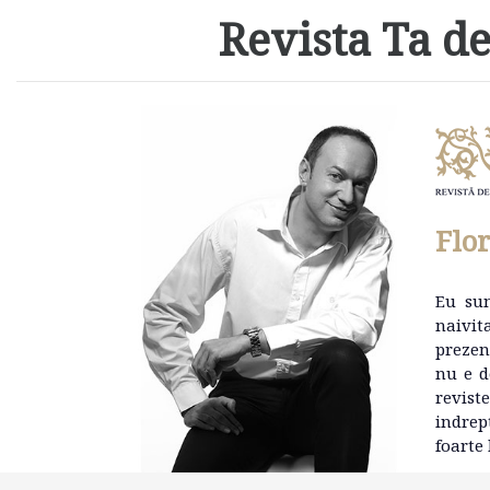
Revista Ta de
Flo
Eu su
naivit
prezen
nu e d
revist
indrep
foarte 