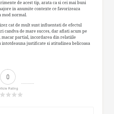
rimente de acest tip, arata ca si cei mai buni
majore in anumite contexte ce favorizeaza
n mod normal.
izez cat de mult sunt influentati de efectul
ari candva de mare succes, dar aflati acum pe
 macar partial, incordarea din relatiile
 intotdeauna justificate si atitudinea belicoasa
0
rticle Rating