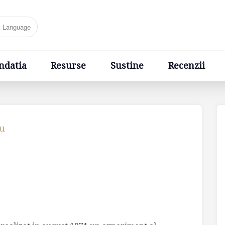
Resurse
Sustine
Recenzii
Ponturi
Cere un sfa
ndatia
Resurse
Sustine
Recenzii
cu