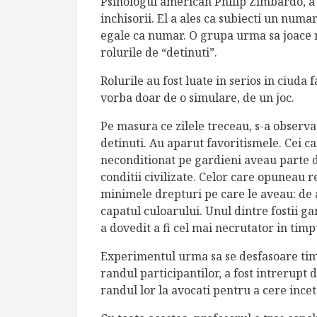
Psihologul american Philip Zimbardo, a 
inchisorii. El a ales ca subiecti un numa
egale ca numar. O grupa urma sa joace ro
rolurile de “detinuti”.
Rolurile au fost luate in serios in ciuda 
vorba doar de o simulare, de un joc.
Pe masura ce zilele treceau, s-a observ
detinuti. Au aparut favoritismele. Cei ca
neconditionat pe gardieni aveau parte de
conditii civilizate. Celor care opuneau re
minimele drepturi pe care le aveau: de a
capatul culoarului. Unul dintre fostii gar
a dovedit a fi cel mai necrutator in tim
Experimentul urma sa se desfasoare timp
randul participantilor, a fost intrerupt
randul lor la avocati pentru a cere ince