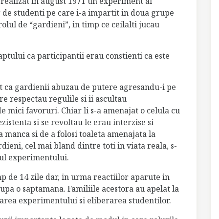
realizat in august 1971 un experiment al
r de studenti pe care i-a impartit in doua grupe
lul de “gardieni”, in timp ce ceilalti jucau
faptului ca participantii erau constienti ca este
at ca gardienii abuzau de putere agresandu-i pe
re respectau regulile si ii ascultau
 mici favoruri. Chiar li s-a amenajat o celula cu
zistenta si se revoltau le erau interzise si
 manca si de a folosi toaleta amenajata la
dieni, cel mai bland dintre toti in viata reala, s-
pul experimentului.
 de 14 zile dar, in urma reactiilor aparute in
 dupa o saptamana. Familiile acestora au apelat la
tarea experimentului si eliberarea studentilor.