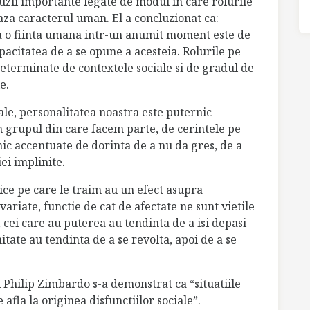
luzii importante legate de modul in care rolurile
aza caracterul uman. El a concluzionat ca:
fla o fiinta umana intr-un anumit moment este de
acitatea de a se opune a acesteia. Rolurile pe
determinate de contextele sociale si de gradul de
e.
le, personalitatea noastra este puternic
n grupul din care facem parte, de cerintele pe
ernic accentuate de dorinta de a nu da gres, de a
ei implinite.
ce pe care le traim au un efect asupra
riate, functie de cat de afectate ne sunt vietile
, cei care au puterea au tendinta de a isi depasi
mitate au tendinta de a se revolta, apoi de a se
Philip Zimbardo s-a demonstrat ca “situatiile
afla la originea disfunctiilor sociale”.