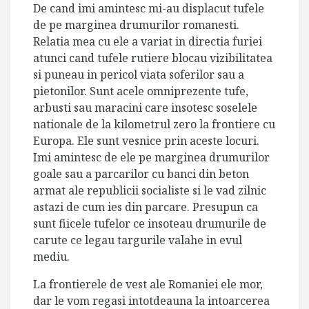
De cand imi amintesc mi-au displacut tufele
de pe marginea drumurilor romanesti.
Relatia mea cu ele a variat in directia furiei
atunci cand tufele rutiere blocau vizibilitatea
si puneau in pericol viata soferilor sau a
pietonilor. Sunt acele omniprezente tufe,
arbusti sau maracini care insotesc soselele
nationale de la kilometrul zero la frontiere cu
Europa. Ele sunt vesnice prin aceste locuri.
Imi amintesc de ele pe marginea drumurilor
goale sau a parcarilor cu banci din beton
armat ale republicii socialiste si le vad zilnic
astazi de cum ies din parcare. Presupun ca
sunt fiicele tufelor ce insoteau drumurile de
carute ce legau targurile valahe in evul
mediu.
La frontierele de vest ale Romaniei ele mor,
dar le vom regasi intotdeauna la intoarcerea