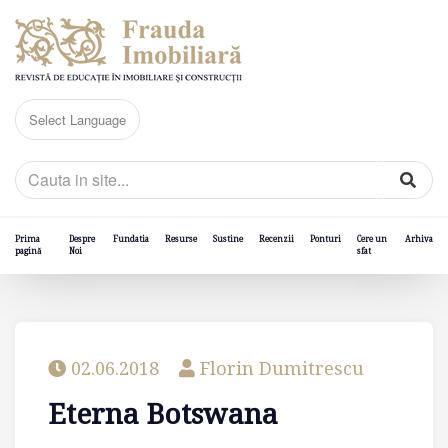
Prima
Despre
Fundatia
Resurse
Sustine
Recenzii
Ponturi
Cere un
Arhiva
pagină
Noi
sfat
02.06.2018
Florin Dumitrescu
Eterna Botswana