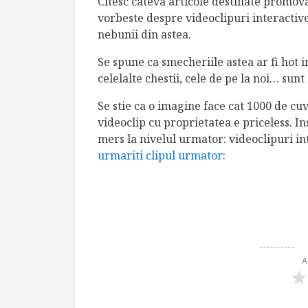
Citesc cateva articole destinate promovari
vorbeste despre videoclipuri interactive
nebunii din astea.
Se spune ca smecheriile astea ar fi hot 
celelalte chestii, cele de pe la noi… sunt
Se stie ca o imagine face cat 1000 de cu
videoclip cu proprietatea e priceless. I
mers la nivelul urmator: videoclipuri in
urmariti clipul urmator
:
A