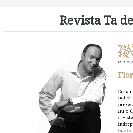
Revista Ta de
Flo
Eu su
naivit
prezen
nu e d
revist
indrep
foarte 