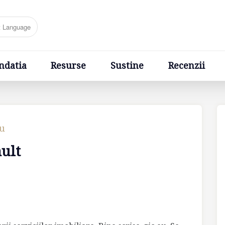
Resurse
Sustine
Recenzii
Ponturi
Cere un sfa
ndatia
Resurse
Sustine
Recenzii
cu
mult