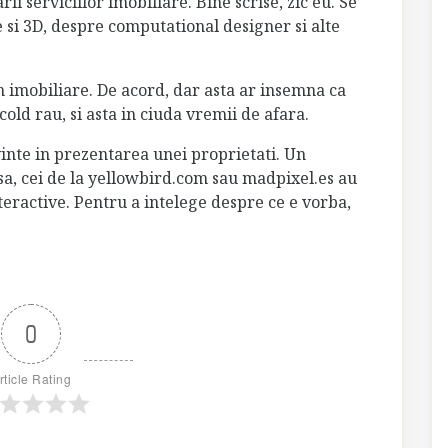
i serviciilor imobiliare. Bine scrise, zic eu. Se
 si 3D, despre computational designer si alte
in imobiliare. De acord, dar asta ar insemna ca
 cold rau, si asta in ciuda vremii de afara.
vinte in prezentarea unei proprietati. Un
nsa, cei de la yellowbird.com sau madpixel.es au
teractive. Pentru a intelege despre ce e vorba,
0
rticle Rating