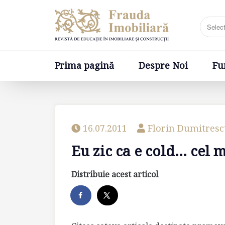
Prima pagină
Despre Noi
Fundatia
Prima pagină
Despre Noi
Fu
16.07.2011
Florin Dumitres
Eu zic ca e cold… cel 
Distribuie acest articol