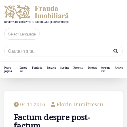
Prima
Despre
Fundatia
Resurse
Sustine
Recenzii
Ponturi
Cere un
Arhiva
pagină
Noi
sfat
04.11.2016
Florin Dumitrescu
Factum despre post-
factum