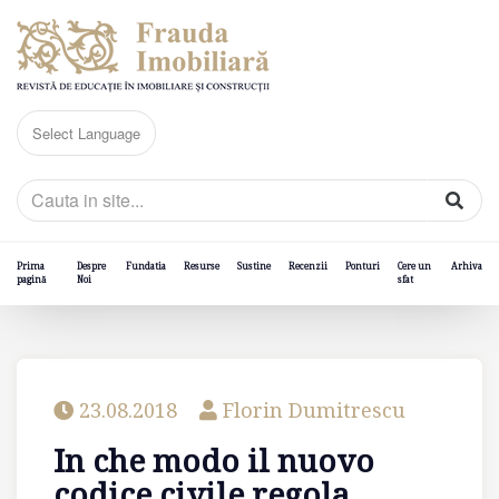
Prima
Despre
Fundatia
Resurse
Sustine
Recenzii
Ponturi
Cere un
Arhiva
pagină
Noi
sfat
23.08.2018
Florin Dumitrescu
In che modo il nuovo
codice civile regola