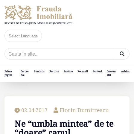
Prima
Despre
Fundatia
Resurse
Sustine
Recenzii
Ponturi
Cere un
Arhiva
pagină
Noi
sfat
02.04.2017
Florin Dumitrescu
Ne “umbla mintea” de te
“doare” capul