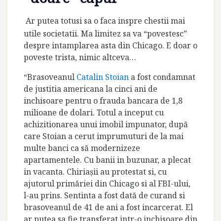
Ar putea totusi sa o faca inspre chestii mai
utile societatii. Ma limitez sa va “povestesc”
despre intamplarea asta din Chicago. E doar o
poveste trista, nimic altceva…
“
Brasoveanul
Catalin Stoian
a fost condamnat
de justitia americana la cinci ani de
inchisoare pentru o frauda bancara de 1,8
milioane de dolari. Totul a inceput cu
achizitionarea unui imobil impunator, după
care Stoian a cerut imprumuturi de la mai
multe banci ca să modernizeze
apartamentele. Cu banii in buzunar, a plecat
in vacanta. Chiriaşii au protestat si, cu
ajutorul primăriei din Chicago si al FBI-ului,
l-au prins. Sentinta a fost dată de curand si
brasoveanul de 41 de ani a fost incarcerat. El
ar putea sa fie transferat intr-o inchisoare din