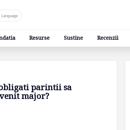
Resurse
Sustine
Recenzii
Ponturi
Cere un sfa
ndatia
Resurse
Sustine
Recenzii
obligati parintii sa
evenit major?