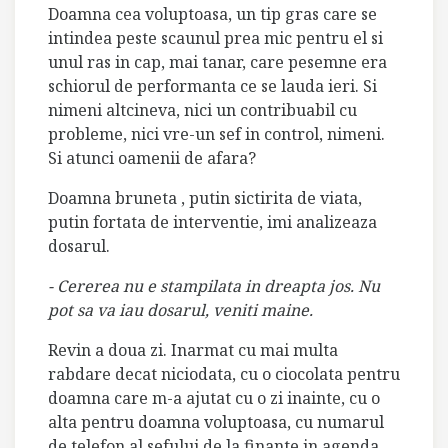
Doamna cea voluptoasa, un tip gras care se
intindea peste scaunul prea mic pentru el si
unul ras in cap, mai tanar, care pesemne era
schiorul de performanta ce se lauda ieri. Si
nimeni altcineva, nici un contribuabil cu
probleme, nici vre-un sef in control, nimeni.
Si atunci oamenii de afara?
Doamna bruneta , putin sictirita de viata,
putin fortata de interventie, imi analizeaza
dosarul.
- Cererea nu e stampilata in dreapta jos. Nu
pot sa va iau dosarul, veniti maine.
Revin a doua zi. Inarmat cu mai multa
rabdare decat niciodata, cu o ciocolata pentru
doamna care m-a ajutat cu o zi inainte, cu o
alta pentru doamna voluptoasa, cu numarul
de telefon al sefului de la finante in agenda,