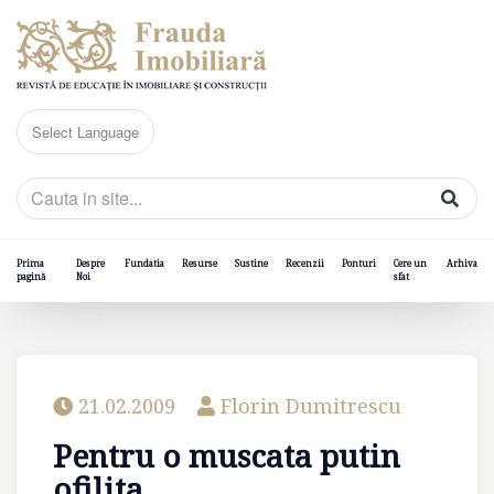
Prima
Despre
Fundatia
Resurse
Sustine
Recenzii
Ponturi
Cere un
Arhiva
pagină
Noi
sfat
21.02.2009
Florin Dumitrescu
Pentru o muscata putin
ofilita