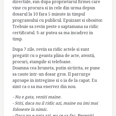
directiile, sun dupa proprietarul firmei care
vine cu procura si in cele din urma depun
dosarul la 10 fara 5 minute in timpul
programului cu publicul. Epuizant si obositor.
Trebuie sa revin peste o saptamana sa ridic
certificatul. S-ar putea sa ma incadrez in
timp.
Dupa 7 zile, revin sa ridic actele si sunt
pregatit cu o geanta plina de acte, atentii,
procuri, stampile si telefoane.
Doamna cea bruneta, putin sictirita, se pune
sa caute intr-un dosar gros. Il parcurge
aproape in intregime si o ia de la capat. Eu
simt ca o sa ma enervez din nou.
- Nu e gata, veniti maine.
- Stiti, daca nu il ridic azi, maine nu imi mai
foloseste la nimic.
- Daca nu e gata azi, eu ce sa fac. Reveniti