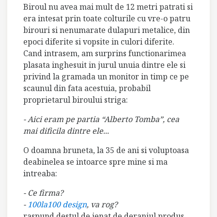
Biroul nu avea mai mult de 12 metri patrati si
era intesat prin toate colturile cu vre-o patru
birouri si nenumarate dulapuri metalice, din
epoci diferite si vopsite in culori diferite.
Cand intrasem, am surprins functionarimea
plasata inghesuit in jurul unuia dintre ele si
privind la gramada un monitor in timp ce pe
scaunul din fata acestuia, probabil
proprietarul biroului striga:
- Aici eram pe partia “Alberto Tomba”, cea
mai dificila dintre ele...
O doamna bruneta, la 35 de ani si voluptoasa
deabinelea se intoarce spre mine si ma
intreaba:
- Ce firma?
-
100la100 design
, va rog?
raspund destul de jenat de deranjul produs.