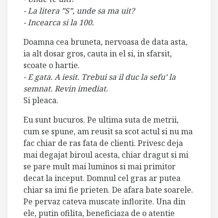
- La litera ”S”, unde sa ma uit?
- Incearca si la 100.
Doamna cea bruneta, nervoasa de data asta,
ia alt dosar gros, cauta in el si, in sfarsit,
scoate o hartie.
- E gata. A iesit. Trebui sa il duc la sefu’ la
semnat. Revin imediat.
Si pleaca.
Eu sunt bucuros. Pe ultima suta de metrii,
cum se spune, am reusit sa scot actul si nu ma
fac chiar de ras fata de clienti. Privesc deja
mai degajat biroul acesta, chiar dragut si mi
se pare mult mai luminos si mai primitor
decat la inceput. Domnul cel gras ar putea
chiar sa imi fie prieten. De afara bate soarele.
Pe pervaz cateva muscate inflorite. Una din
ele, putin ofilita, beneficiaza de o atentie