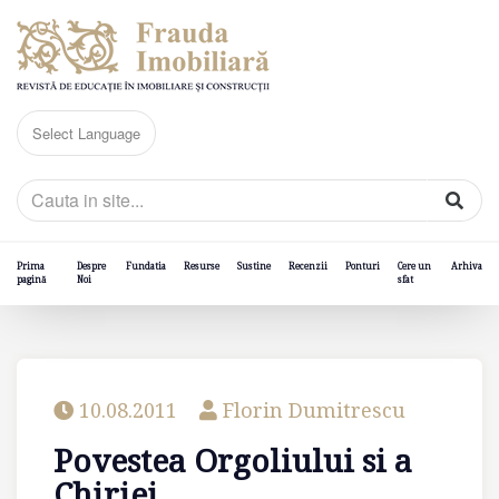
Prima
Despre
Fundatia
Resurse
Sustine
Recenzii
Ponturi
Cere un
Arhiva
pagină
Noi
sfat
10.08.2011
Florin Dumitrescu
Povestea Orgoliului si a
Chiriei