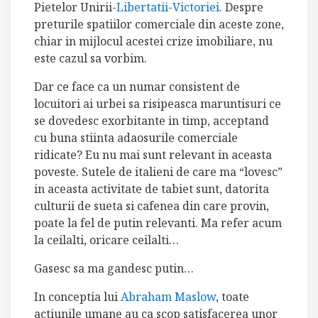
Pietelor Unirii-
Libertatii
-
Victoriei
. Despre
preturile spatiilor comerciale din aceste zone,
chiar in mijlocul acestei crize imobiliare, nu
este cazul sa vorbim.
Dar ce face ca un numar consistent de
locuitori ai urbei sa risipeasca maruntisuri ce
se dovedesc exorbitante in timp, acceptand
cu buna stiinta adaosurile comerciale
ridicate? Eu nu mai sunt relevant in aceasta
poveste. Sutele de italieni de care ma “lovesc”
in aceasta activitate de tabiet sunt, datorita
culturii de sueta si cafenea din care provin,
poate la fel de putin relevanti. Ma refer acum
la ceilalti, oricare ceilalti…
Gasesc sa ma gandesc putin…
In conceptia lui
Abraham Maslow
, toate
actiunile umane au ca scop satisfacerea unor