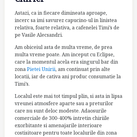
Astazi, ca in fiecare dimineata aproape,
incerc sa imi savurez capucino-ul in linistea
relativa, foarte relativa, a cafenelei Timi’s de
pe Vasile Alecsandri.
Am obiceiul asta de multa vreme, de prea
multa vreme poate. Am inceput cu Eclipse,
care la momentul acela era singurul bar din
zona
Pietei Unirii
, am continuat prin alte
locatii, iar de cativa ani produc consumatie la
Timi’s.
Localul este mai tot timpul plin, si asta in lipsa
vreunei atmosfere aparte sau a preturilor
care nu sunt deloc modeste. Adaosurile
comerciale de 300-400% intretin chiriile
exorbitante si amenajarile interioare
costisitoare pentru toate localurile din zona