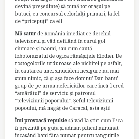
devină preşedinte) să pună tot oraşul pe
butuci, cu concursul celorlalţi primari, la fel
de “pricepuţi” ca el!
Mă satur
de România imediat ce deschid
televizorul şi văd defilând în curul gol
ciumace şi naomi, sau cum caută
lobotomizatul de ogica rămăşiţele Elodiei. De
rostogolorile urduroase ale nichitei pe asfalt,
în cautarea unei sinucideri nesigure nu mai
spun nimic, că şi aşa face domnu’ Dan banu’
grup de pe urma nefericiţilor care încă-l cred
“amărâtul” de serviciu şi patronul
“televiziunii poporului”. Şeful televiziunii
popoului, mă nagâţ de Caracal, asta eşti!
Îmi provoacă repulsie
să văd la ştiri cum Esca
îi prezintă pe guţa şi adrian piticul minunat
încasând bani fără număr pentru tanguirile