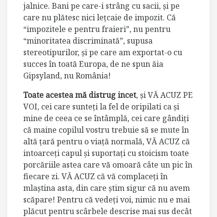
jalnice. Bani pe care-i strâng cu sacii, şi pe
care nu plătesc nici leţcaie de impozit. Că
“impozitele e pentru fraieri”, nu pentru
“minoritatea discriminată”, supusa
stereotipurilor, şi pe care am exportat-o cu
succes în toată Europa, de ne spun ăia
Gipsyland, nu România!
Toate acestea mă distrug incet
, şi VĂ ACUZ PE
VOI, cei care sunteţi la fel de oripilati ca şi
mine de ceea ce se întâmplă, cei care gândiţi
că maine copilul vostru trebuie să se mute în
altă ţară pentru o viaţă normală, VĂ ACUZ că
intoarceţi capul şi suportaţi cu stoicism toate
porcăriile astea care vă omoară câte un pic în
fiecare zi. VĂ ACUZ că vă complaceţi în
mlaştina asta, din care ştim sigur că nu avem
scăpare! Pentru că vedeţi voi, nimic nu e mai
plăcut pentru scârbele descrise mai sus decât