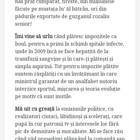
nas praf cumparat, fireste, din milioanele
făcute pe mustaţa lu’ ăl bătrân, ori din
pădurile exportate de guzganul rozaliu
senior!
Îmi vine să urlu
când plătesc impozitele ca
boul, pentru a primi în schimb spitale infecte,
unde în 2009 încă se face hepatită de la
transfuzii sangvine şi în care-ţi plăteşti şi
simpla aspirină. Tot pentru impozite plătite
suntem răsplătiţi cu un învăţămant în care
ministrul garantat de un analfabet notoriu
interzice sportul, mişcarea şi teoria evoluţie
pe motiv că sunt inutile.
Mă uit cu greaţă
la emisiunile politice, cu
realizatori ciutaci, libidinoşi şi sceleraţi, care
pupă în cur patronii tv şi interesele lor fără
pic de demnitate şi moralitate. Mi se face rău
când văd preşedinţi plângând la comandă sau