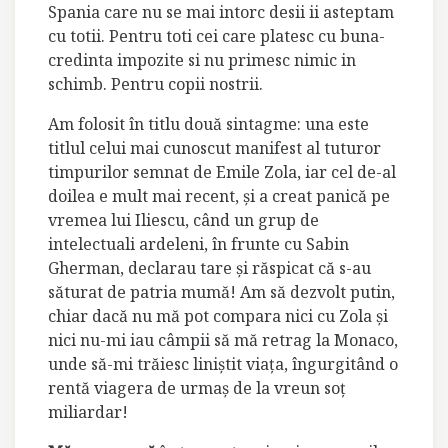
Spania care nu se mai intorc desii ii asteptam
cu totii. Pentru toti cei care platesc cu buna-
credinta impozite si nu primesc nimic in
schimb. Pentru copii nostrii.
Am folosit în titlu două sintagme: una este
titlul celui mai cunoscut manifest al tuturor
timpurilor semnat de Emile Zola, iar cel de-al
doilea e mult mai recent, şi a creat panică pe
vremea lui Iliescu, când un grup de
intelectuali ardeleni, în frunte cu Sabin
Gherman, declarau tare şi răspicat că s-au
săturat de patria mumă! Am să dezvolt putin,
chiar dacă nu mă pot compara nici cu Zola şi
nici nu-mi iau câmpii să mă retrag la Monaco,
unde să-mi trăiesc liniştit viaţa, îngurgitând o
rentă viagera de urmaş de la vreun soţ
miliardar!