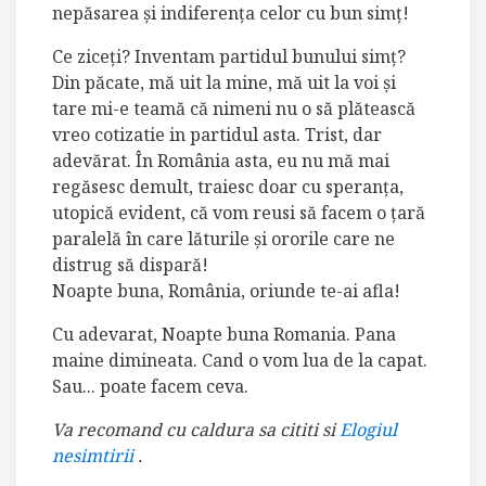
nepăsarea şi indiferenţa celor cu bun simţ!
Ce ziceţi? Inventam partidul bunului simţ?
Din păcate, mă uit la mine, mă uit la voi şi
tare mi-e teamă că nimeni nu o să plătească
vreo cotizatie in partidul asta. Trist, dar
adevărat. În România asta, eu nu mă mai
regăsesc demult, traiesc doar cu speranţa,
utopică evident, că vom reusi să facem o ţară
paralelă în care lăturile şi ororile care ne
distrug să dispară!
Noapte buna, România, oriunde te-ai afla!
Cu adevarat, Noapte buna Romania. Pana
maine dimineata. Cand o vom lua de la capat.
Sau... poate facem ceva.
Va recomand cu caldura sa cititi si
Elogiul
nesimtirii
.