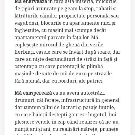
Mă enervează
în tara asta mizeria, mucurile
de ţigări aruncate pe geam la stop, rahaţii şi
lătrăturile câinilor proprietate personala sau
vagabonzi, blocurile cu apartamente mici şi
înghesuite, cu maşini mai scumpe decât
apartamentul parcate în faţa lor. Mă
copleşeşte mirosul de ghenă din verile
fierbinţi, casele care se învârt după soare, dar
care au nişte desfundături de străzi în faţă şi
ostentaţia cu care potentaţii îşi plimbă
maşinile de sute de mii de euro pe străzile
fără noimă, dar cu borduri, ale patriei.
Mă exasperează
ca nu avem autostrăzi,
drumuri, căi ferate, infrastructură în general,
dar suntem plini de lucrări şi pasaje inutile,
cu care băieţii deştepţi găuresc bugetul. Îmi
plesnesc venele în cap când realizez că ne-au
minţit ani şi ani, cu realizări măreţe, pruneţe