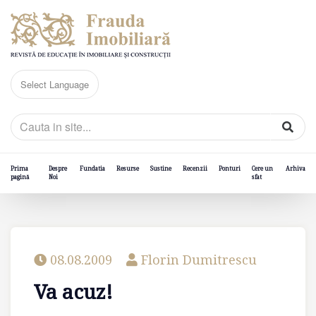
Prima
Despre
Fundatia
Resurse
Sustine
Recenzii
Ponturi
Cere un
Arhiva
pagină
Noi
sfat
08.08.2009
Florin Dumitrescu
Va acuz!