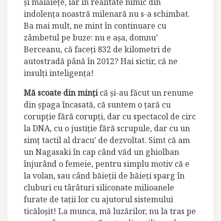
şi mălăieţe, iar în realitate nimic din
indolenţa noastră milenară nu s-a schimbat.
Ba mai mult, ne mint în continuare cu
zâmbetul pe buze: nu e aşa, domnu’
Berceanu, că faceţi 832 de kilometri de
autostradă până în 2012? Hai sictir, că ne
insulţi inteligenţa!
Mă scoate din minţi
că şi-au făcut un renume
din şpaga încasată, că suntem o ţară cu
corupţie fără corupţi, dar cu spectacol de circ
la DNA, cu o justiţie fără scrupule, dar cu un
simţ tactil al dracu’ de dezvoltat. Simt că am
un Nagasaki în cap când văd un ghiolban
înjurând o femeie, pentru simplu motiv că e
la volan, sau când băieţii de băieţi sparg în
cluburi cu târâturi siliconate milioanele
furate de taţii lor cu ajutorul sistemului
ticăloşit! La munca, mă luzărilor, nu la tras pe