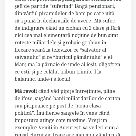
şefi de partide “suferind” lângă pensionari,
din vârful piramidelor de bani pe care uită
să-i pună în declaraţiile de avere! Mă sufoc
de indignare când un cioban cu 2 clase şi fără
nici cea mai elementară noţiune de bun simt
roteşte miliardele şi grohăie grobian în
fiecare seară la televizor ce “salvator al
saivanului” şi ce “buricul pământului” e el!
Marş mă la pârnaie de unde ai ieşit, oligofren
ce esti, şi pe celălat tribun trimite-l la
balamuc, unde-i e locul!
Mă revolt
când văd pipiţe întreţinute, pline
de ifose, sugând banii miliardarilor de carton
sau piţipoance pe post de “noua clasa
politică”. Îmi fierbe sangele în vene când
impostura atinge cote maxime. Vreţi un
exemplu? Veniţi în Bucureşti să vedeţi cum a
reuşit chirurgu’ (care are mai nou gânduri să