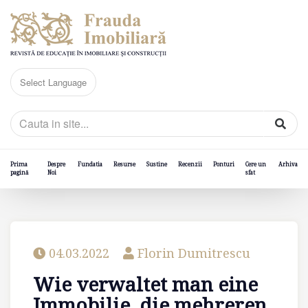
Prima
Despre
Fundatia
Resurse
Sustine
Recenzii
Ponturi
Cere un
Arhiva
pagină
Noi
sfat
04.03.2022
Florin Dumitrescu
Wie verwaltet man eine
Immobilie, die mehreren