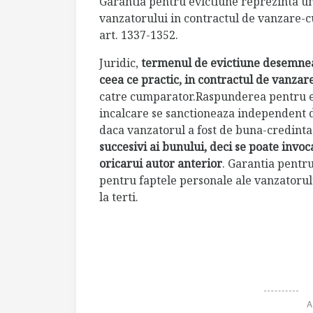
Garantia pentru evictiune reprezinta un
vanzatorului in contractul de vanzare-c
art. 1337-1352.
Juridic,
termenul de evictiune desemnea
ceea ce practic, in contractul de vanz
catre cumparator.Raspunderea pentru evi
incalcare se sanctioneaza independent de
daca vanzatorul a fost de buna-credinta
succesivi ai bunului, deci se poate invo
oricarui autor anterior
. Garantia pentr
pentru faptele personale ale vanzatorul
la terti.
A