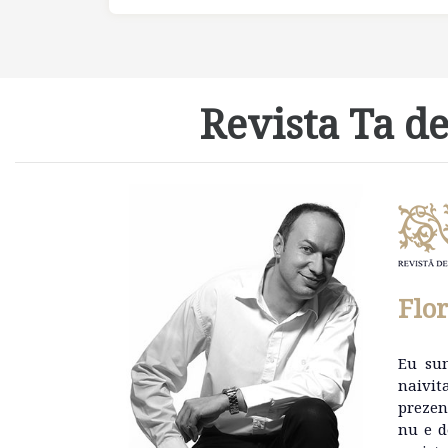
Revista Ta de
Flo
Eu su
naivit
prezen
nu e d