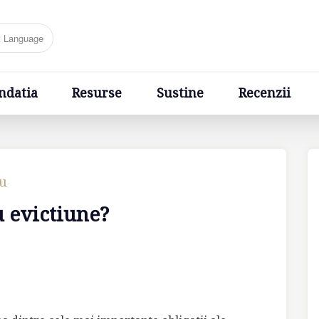
Resurse
Sustine
Recenzii
Ponturi
Cere un sfa
ndatia
Resurse
Sustine
Recenzii
cu
u evictiune?