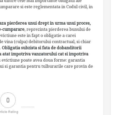
a dintre cele mai importante obligatii ale
umparare si este reglementata in Codul civil, in
za pierderea unui drept in urma unui proces,
are-cumparare
, reprezinta pierderea bunului de
ctiune este in fapt o obligatie a carei
 vina (culpa) debitorului contractual, si chiar
.
Obligatia subzista si fata de dobanditorii
ca atat impotriva vanzatorului cat si impotriva
u evictiune poate avea doua forme: garantia
ui si garantia pentru tulburarile care provin de
0
rticle Rating