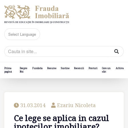
Prima
Despre
Fundatia
Resurse
Sustine
Recenzii
Ponturi
Cere un
Arhiva
pagină
Noi
sfat
31.03.2014
Ezariu Nicoleta
Ce lege se aplica in cazul
ipotecilor imobiliare?