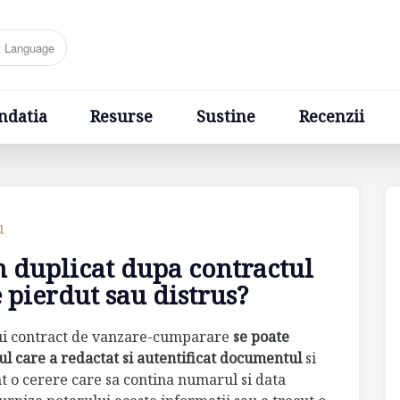
Resurse
Sustine
Recenzii
Ponturi
Cere un sfa
ndatia
Resurse
Sustine
Recenzii
u
n duplicat dupa contractul
pierdut sau distrus?
unui contract de vanzare-cumparare
se poate
ul care a redactat si autentificat documentul
si
nt o cerere care sa contina numarul si data