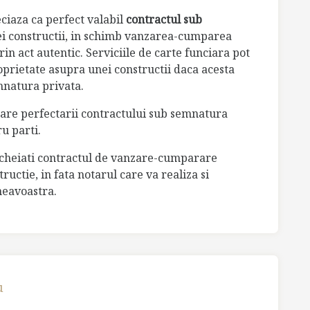
ciaza ca perfect valabil
contractul sub
ei constructii, in schimb vanzarea-cumparea
in act autentic. Serviciile de carte funciara pot
oprietate asupra unei constructii daca acesta
mnatura privata.
ioare perfectarii contractului sub semnatura
u parti.
incheiati contractul de vanzare-cumparare
ructie, in fata notarul care va realiza si
neavoastra.
u