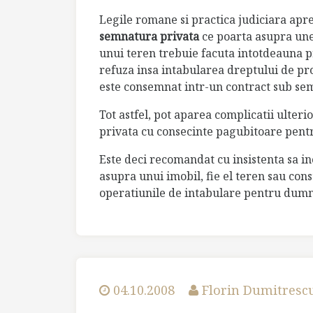
Legile romane si practica judiciara apre
semnatura privata
ce poarta asupra un
unui teren trebuie facuta intotdeauna pr
refuza insa intabularea dreptului de pr
este consemnat intr-un contract sub se
Tot astfel, pot aparea complicatii ulter
privata cu consecinte pagubitoare pentr
Este deci recomandat cu insistenta sa 
asupra unui imobil, fie el teren sau const
operatiunile de intabulare pentru dum
04.10.2008
Florin Dumitresc