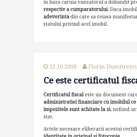
in baza caruia vanzatorul a dobandit pr
respectiv a cumparatorului
. Daca imobi
adeverinta
din care sa reiasa manifest
statului privind acel imobil.
21.10.2008
Florin Dumitresc
Ce este certificatul fis
Certificatul fiscal
este un document care
administratiei financiare cu imobilul c
impozitele sunt achitate la zi
, nefiind u
stat.
Actele necesare eliberarii acestui certif
identitate in original şi fotocopie.