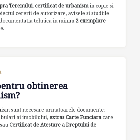
upra Terenului
,
certificat de urbanism
in copie si
iectul cererii de autorizare, avizele si studiile
m, documentatia tehnica in minim
2 exemplare
e.
u
pentru obtinerea
nism?
anism sunt necesare urmatoarele documente:
abulari ai imobilului,
extras Carte Funciara
care
e sau
Certificat de Atestare a Dreptului de