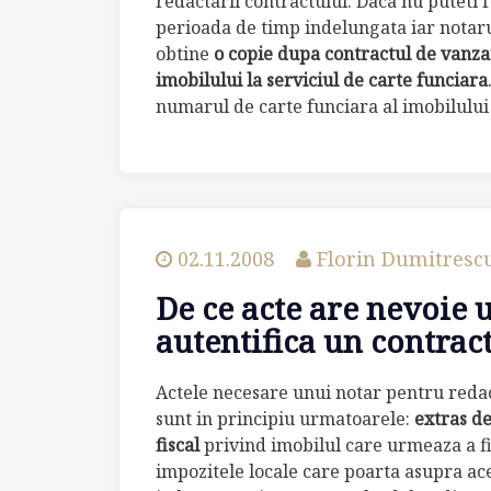
redactarii contractului. Daca nu puteti f
perioada de timp indelungata iar notarul
obtine
o copie dupa contractul de vanz
imobilului la serviciul de carte funciara
numarul de carte funciara al imobilului
02.11.2008
Florin Dumitresc
De ce acte are nevoie 
autentifica un contra
Actele necesare unui notar pentru red
sunt in principiu urmatoarele:
extras de
fiscal
privind imobilul care urmeaza a fi 
impozitele locale care poarta asupra ace