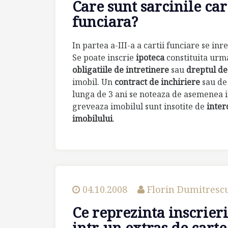
Care sunt sarcinile car
funciara?
In partea a-III-a a cartii funciare se in
Se poate inscrie
ipoteca
constituita urma
obligatiile de intretinere
sau
dreptul de
imobil. Un
contract de inchiriere
sau d
lunga de 3 ani se noteaza de asemenea in
greveaza imobilul sunt insotite de
inter
imobilului
.
04.10.2008
Florin Dumitresc
Ce reprezinta inscrieri
intr-un extras de carte