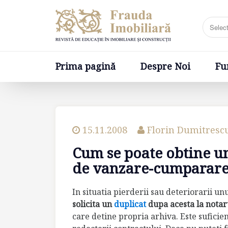
Prima pagină
Despre Noi
Fundatia
Prima pagină
Despre Noi
Fu
15.11.2008
Florin Dumitresc
Cum se poate obtine u
de vanzare-cumparare 
In situatia pierderii sau deteriorarii 
solicita un
duplicat
dupa acesta la notar
care detine propria arhiva. Este suficie