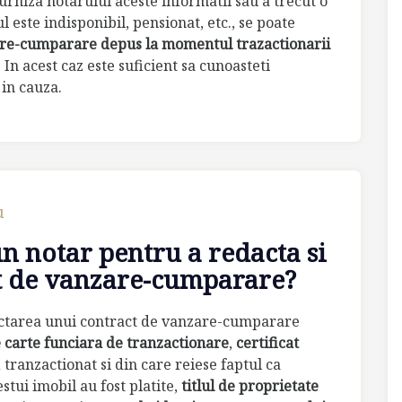
urniza notarului aceste informatii sau a trecut o
 este indisponibil, pensionat, etc., se poate
are-cumparare depus la momentul trazactionarii
. In acest caz este suficient sa cunoasteti
 in cauza.
u
un notar pentru a redacta si
ct de vanzare-cumparare?
actarea unui contract de vanzare-cumparare
 carte funciara de tranzactionare
,
certificat
tranzactionat si din care reiese faptul ca
stui imobil au fost platite,
titlul de proprietate